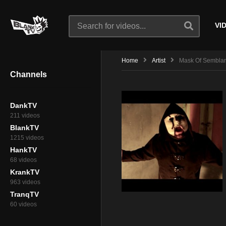
VI
Home
Artist
Mask Of Semblan
Channels
DankTV
211 videos
BlankTV
1215 videos
HankTV
68 videos
KrankTV
963 videos
TranqTV
60 videos