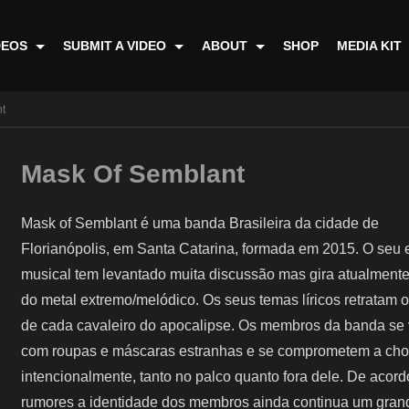
DEOS
SUBMIT A VIDEO
ABOUT
SHOP
MEDIA KIT
t
Mask Of Semblant
Mask of Semblant é uma banda Brasileira da cidade de
Florianópolis, em Santa Catarina, formada em 2015. O seu e
musical tem levantado muita discussão mas gira atualmente
do metal extremo/melódico. Os seus temas líricos retratam o
de cada cavaleiro do apocalipse. Os membros da banda se
com roupas e máscaras estranhas e se comprometem a cho
intencionalmente, tanto no palco quanto fora dele. De acor
rumores a identidade dos membros ainda continua um gran