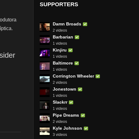
SUPPORTERS
rodutora
Damn Broads
ptica.
2 videos
Barbarian
1 videos
Kinjiru
sider
1 videos
Baltimore
1 videos
Corrington Wheeler
2 videos
Jonestown
1 videos
Slackrr
1 videos
Pipe Dreams
2 videos
Kyle Johnson
3 videos