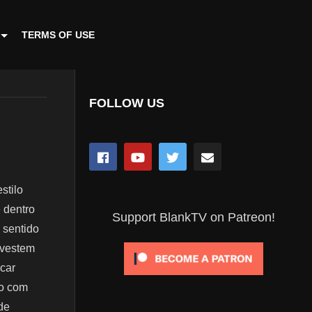
TERMS OF USE
FOLLOW US
stilo
 dentro
Support BlankTV on Patreon!
 sentido
 vestem
car
do com
de