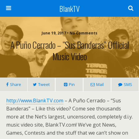
BlankTV
June 19, 2017 • No Comments
A Puño Cerrado – “Sus Banderas” Official
Music Video
Share
Tweet
Pin
Mail
SMS
http://www.BlankTV.com
– A Puño Cerrado – “Sus
Banderas” – Like this video? Come see thousands
more at the Net’s largest, uncensored, completely d.i.y.
music video site, BlankTV.com! We’ve got News,
Games, Contests and the stuff that we can’t show on