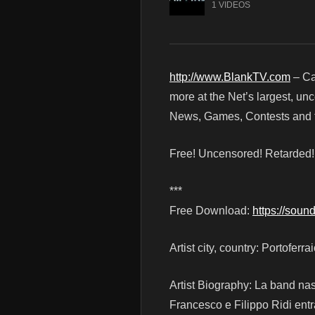
1 VIDEOS
http://www.BlankTV.com
– Ca
more at the Net’s largest, un
News, Games, Contests and t
Free! Uncensored! Retarded
***
Free Download:
https://sou
Artist city, country: Portoferrai
Artist Biography: La band nasc
Francesco e Filippo Ridi entra