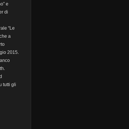
no” e
er di
rale “Le
 che a
rto
ggio 2015.
ranco
th.
nd
tutti gli