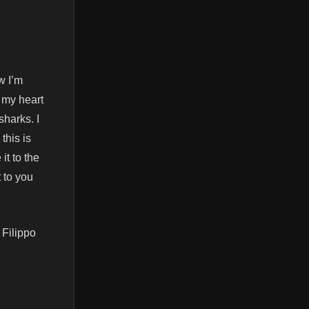
w I’m
p my heart
sharks. I
this is
it to the
 to you
 Filippo