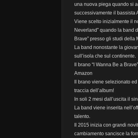
una nuova piega quando si ag
successivamente il bassista
Viene scelto inizialmente il
Neverland” quando la band dec
Brave” presso gli studi dell
La band nonostante la giovane 
sull’isola che sul continente.
Il brano “I Wanna Be a Brave”
Amazon
Il brano viene selezionato e
traccia dell’album!
In soli 2 mesi dall’uscita il s
La band viene inserita nell’o
talento.
Il 2015 inizia con grandi novi
cambiamento sancisce la form