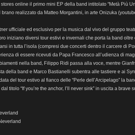
ri stores online il primo mini EP della band intitolato “Metà Più U
el brano realizzato da Matteo Morgantini, in arte Onizuka (youtub
ner ufficiale ed esclusivo per la musica dal vivo del gruppo teat
ro iniziano diversi tour estivi e invernali che porta la band oltre
arsi in tutta l’isola (compresi due concerti dentro il carcere di Po
erienza di essere ricevuti da Papa Francesco all’udienza di ma
biamenti nella band, Filippo Ridi passa alla voce, mentre Gianf
ta della band e Marco Bastianelli subentra alle tastiere e ai Syn
ata del tour estivo al fianco delle “Perle dell’Arcipelago” la ba
al titolo “If you’re the anchor, I’ll never sink” in uscita a brave su 
everland
Neverland