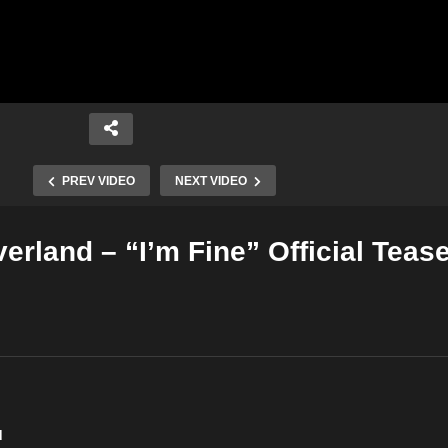
PREV VIDEO
NEXT VIDEO
rland – “I’m Fine” Official Teas
Copy Embed Code
d