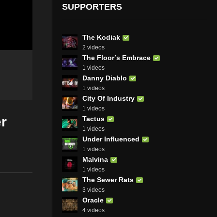
SUPPORTERS
The Kodiak
2 videos
The Floor’s Embrace
1 videos
Danny Diablo
1 videos
City Of Industry
1 videos
er
Tactus
1 videos
Under Influenced
1 videos
Malvina
1 videos
The Sewer Rats
3 videos
Oracle
4 videos