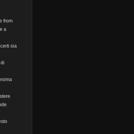
e from
Be a
certi sia
 di
2esima
estere
ande
esto