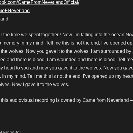
book.com/CameFromNeverlandOfficial/
CameFNeverland
land
the time we spent together? Now I’m falling into the ocean No
st a memory in my mind. Tell me this is not the end, I’ve opened u
 the wolves. Now you gave it to the wolves. I am surrounded by 
d and there is blood. I am wounded and there is blood. Tell me 
y heart to you and now you gave it to the wolves. Now you gave 
 In my mind. Tell me this is not the end, I’ve opened up my heart
lves. Now I gave it to the wolves.
 this audiovisual recording is owned by Came from Neverland –
l website: