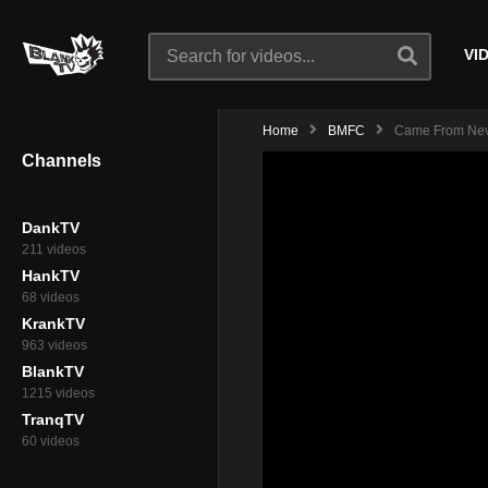
VI
Home
BMFC
Came From Never
Channels
DankTV
211 videos
HankTV
68 videos
KrankTV
963 videos
BlankTV
1215 videos
TranqTV
60 videos