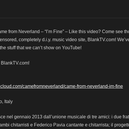
me from Neverland – “I’m Fine” – Like this video? Come see t
censored, completely d.i.y. music video site, BlankTV.com! We’v
he stuff that we can’t show on YouTube!
! BlankTV.com!
ndcloud.com/camefromneverland/came-from-neverland-im-fine
o, Italy
e nel gennaio 2013 dall’unione musicale di tre amici: i due frat
mbi chitarristi e Federico Pavia cantante e chitarrista; il proget