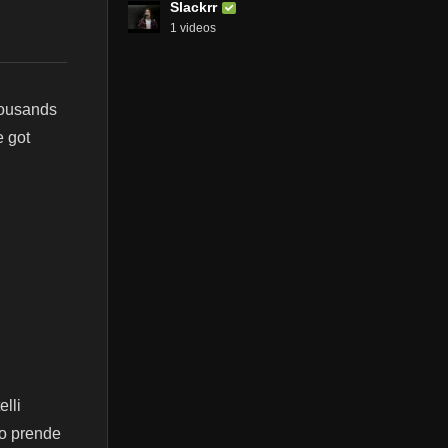
Slackrr
1 videos
housands
e got
elli
to prende