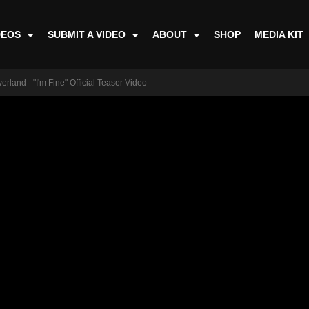
DEOS
SUBMIT A VIDEO
ABOUT
SHOP
MEDIA KIT
land - "I'm Fine" Official Teaser Video