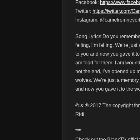
Facebook:
https://www.face
Twitter:
https://twitter.com/
Instagram: @camefromnever
Song Lyrics:Do you remember 
falling, I’m falling. We’re ju
to you and now you gave it to
am food for them. I am wounde
not the end, I’ve opened up m
wolves. We’re just a memory..
and now you gave it to the wo
© & ℗ 2017 The copyright for
Ridi.
***
Check out the BlankTV officia