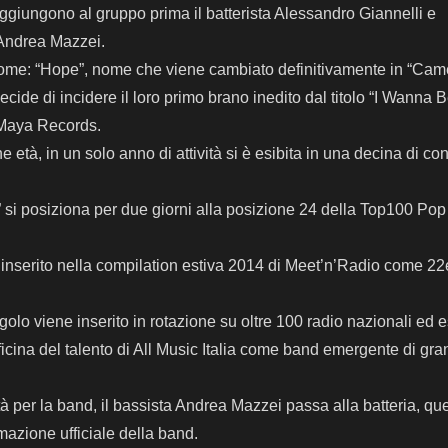
giungono al gruppo prima il batterista Alessandro Giannelli e
 Andrea Mazzei.
 nome: “Hope”, nome che viene cambiato definitivamente in “Cam
ide di incidere il loro primo brano inedito dal titolo “I Wanna 
a Maya Records.
età, in un solo anno di attività si è esibita in una decina di con
 si posiziona per due giorni alla posizione 24 della Top100 Pop
d inserito nella compilation estiva 2014 di Meet’n’Radio come 2
ingolo viene inserito in rotazione su oltre 100 radio nazionali ed 
fficina del talento di All Music Italia come band emergente di gr
tà per la band, il bassista Andrea Mazzei passa alla batteria, qu
azione ufficiale della band.