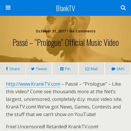
BlankTV
October 31, 2017 • No Comments
Passé – “Prologue” Official Music Video
Share
Tweet
Pin
Mail
SMS
http://www.KrankTV.com
– Passé – “Prologue” – Like
this video? Come see thousands more at the Net’s
largest, uncensored, completely d.i.y. music video site,
KrankTV.com! We’ve got News, Games, Contests and
the stuff that we can’t show on YouTube!
Free! Uncensored! Retarded! KrankTV.com!