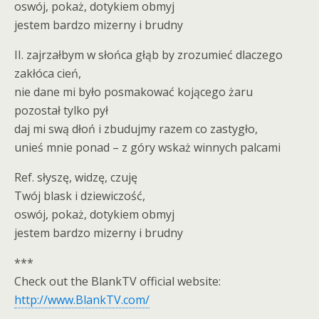
oswój, pokaż, dotykiem obmyj
jestem bardzo mizerny i brudny
II. zajrzałbym w słońca głąb by zrozumieć dlaczego
zakłóca cień,
nie dane mi było posmakować kojącego żaru
pozostał tylko pył
daj mi swą dłoń i zbudujmy razem co zastygło,
unieś mnie ponad – z góry wskaż winnych palcami
Ref. słyszę, widzę, czuję
Twój blask i dziewiczość,
oswój, pokaż, dotykiem obmyj
jestem bardzo mizerny i brudny
***
Check out the BlankTV official website:
http://www.BlankTV.com/