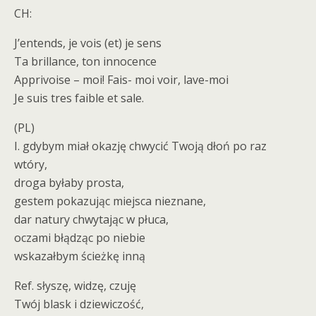
CH:
J’entends, je vois (et) je sens
Ta brillance, ton innocence
Apprivoise – moi! Fais- moi voir, lave-moi
Je suis tres faible et sale.
(PL)
I. gdybym miał okazję chwycić Twoją dłoń po raz
wtóry,
droga byłaby prosta,
gestem pokazując miejsca nieznane,
dar natury chwytając w płuca,
oczami błądząc po niebie
wskazałbym ścieżkę inną
Ref. słyszę, widzę, czuję
Twój blask i dziewiczość,